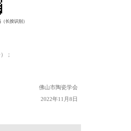
码（长按识别）
步）
；
佛山市陶瓷学会
2022年11月8日