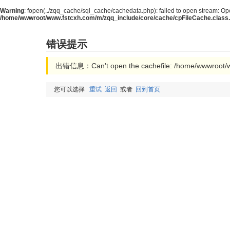
Warning
: fopen(../zqq_cache/sql_cache/cachedata.php): failed to open stream: Ope
/home/wwwroot/www.fstcxh.com/m/zqq_include/core/cache/cpFileCache.class
错误提示
出错信息：Can't open the cachefile: /home/wwwroot/w
您可以选择
重试
返回
或者
回到首页