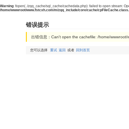
Warning
: fopen(../zqq_cache/sql_cache/cachedata.php): failed to open stream: Ope
/home/wwwroot/www.fstcxh.com/m/zqq_include/core/cache/cpFileCache.class
错误提示
出错信息：Can't open the cachefile: /home/wwwroot/w
您可以选择
重试
返回
或者
回到首页